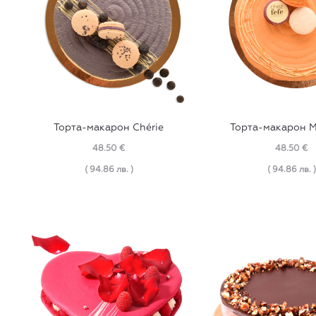
Торта-макарон Chérie
Торта-макарон Mi
48.50
€
48.50
€
( 94.86 лв. )
( 94.86 лв. )