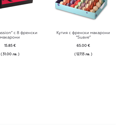
assion” с 8 френски
Кутия с френски макарони
макарони
“Suave”
15.85
€
65.00
€
( 31.00 лв. )
( 127.13 лв. )