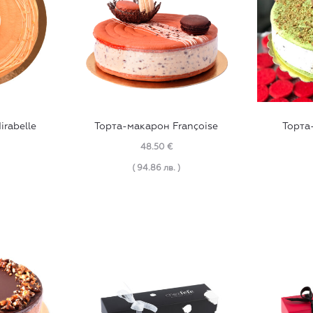
chosen
on
the
product
page
rabelle
Торта-макарон Françoise
Торта
48.50
€
( 94.86 лв. )