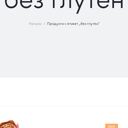
Начало
Продукти с етикет „без глутен“
ване
NEW