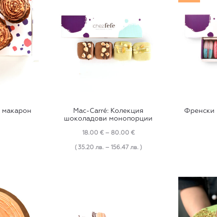
тата
This
с макарон
Mac-Carré: Колекция
Френски 
product
шоколадови монопорции
has
Price
18.00
€
–
80.00
€
multiple
range:
( 35.20 лв. – 156.47 лв. )
variants.
18.00 €
The
through
options
80.00 €
may
be