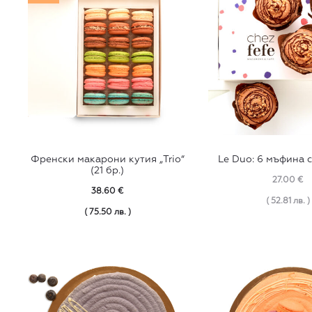
резул
Френски макарони кутия „Trio“
Le Duo: 6 мъфина 
(21 бр.)
27.00
€
38.60
€
( 52.81 лв. )
( 75.50 лв. )