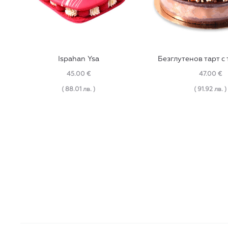
Ispahan Ysa
Безглутенов тарт с
45.00
€
47.00
€
( 88.01 лв. )
( 91.92 лв. )