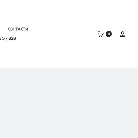
КОНТАКТИ
Acco
0
О / B2B