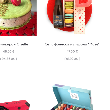
-макарон Giselle
Сет с френски макарони “Muse”
48.50
€
47.00
€
( 94.86 лв. )
( 91.92 лв. )