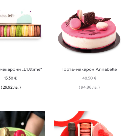
макарони „L’Ultime“
Торта-макарон Annabelle
15.30
€
48.50
€
( 29.92 лв. )
( 94.86 лв. )