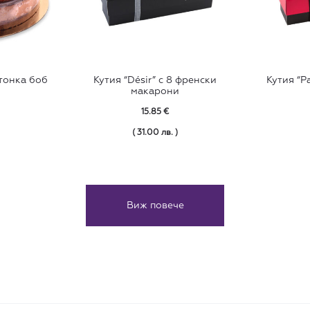
 тонка боб
Кутия “Désir” с 8 френски
Кутия “P
макарони
15.85
€
( 31.00 лв. )
Виж повече