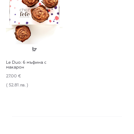
Още
Le Duo: 6 мъфина с
макарон
27.00
€
( 52.81 лв. )