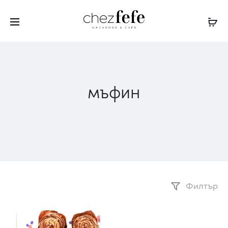
мъфин
Филтър