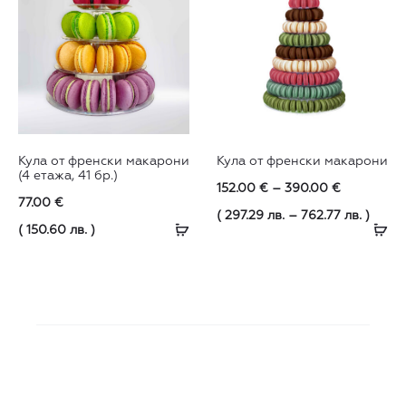
This
Кула от френски макарони
Кула от френски макарони
product
(4 етажа, 41 бр.)
Price
152.00
€
–
390.00
€
has
77.00
€
range:
( 297.29 лв. – 762.77 лв. )
Добавяне
multiple
Оп
( 150.60 лв. )
152.00 €
в
variants.
through
количката
The
390.00 €
options
may
be
chosen