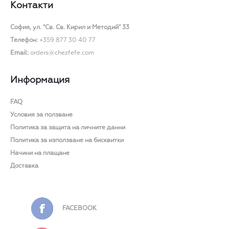
Контакти
on
the
София,
ул. "Св. Св. Кирил и Методий" 33
product
Телефон:
+359 877 30 40 77
page
Email:
orders@chezfefe.com
Информация
FAQ
Условия за ползване
Политика за защита на личните данни
Политика за използване на бисквитки
Начини на плащане
Доставка
FACEBOOK