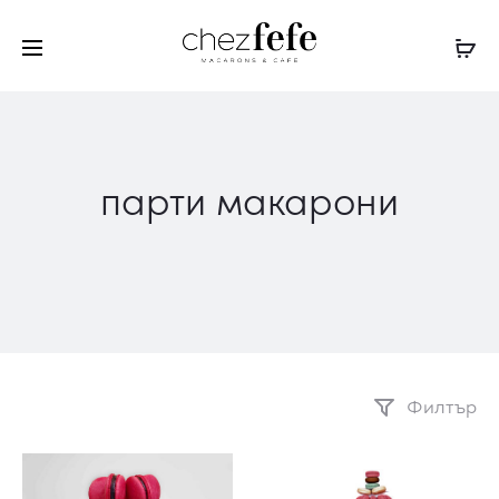
парти макарони
Филтър