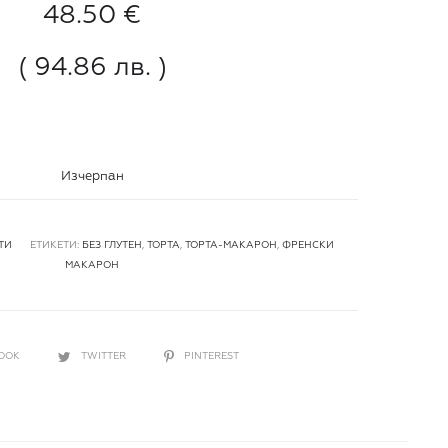
48.50
€
( 94.86 лв. )
Изчерпан
ТИ
ЕТИКЕТИ:
БЕЗ ГЛУТЕН
,
ТОРТА
,
ТОРТА-МАКАРОН
,
ФРЕНСКИ
МАКАРОН
BOOK
TWITTER
PINTEREST