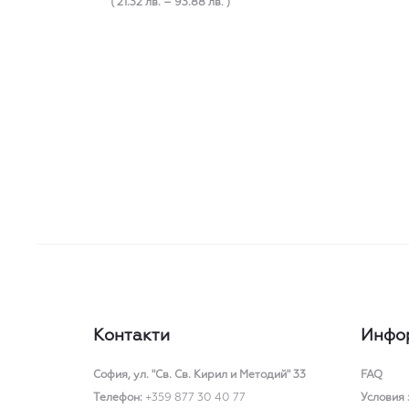
range:
( 21.32 лв. – 93.88 лв. )
variants.
10.90 €
The
through
options
48.00 €
may
be
chosen
on
the
product
page
Контакти
Инфо
София,
ул. "Св. Св. Кирил и Методий" 33
FAQ
Телефон:
+359 877 30 40 77
Условия 