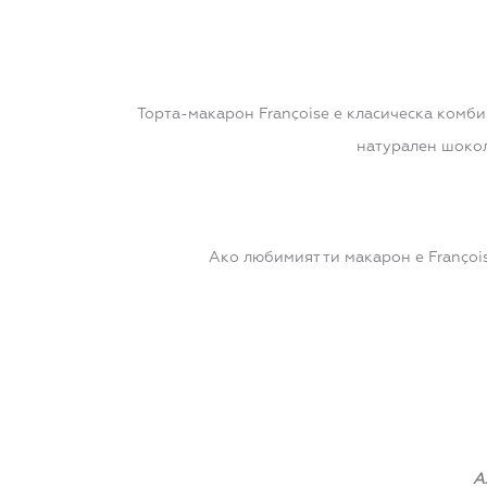
Торта-макарон Françoise е класическа комб
натурален шокол
Ако любимият ти макарон е Françoi
А