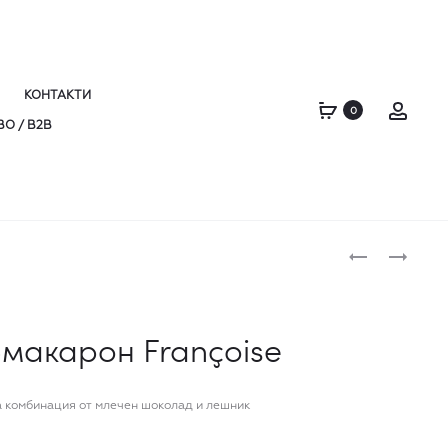
КОНТАКТИ
Acco
0
О / B2B
Produc
CÉLINE
БЕЗГЛУТЕН
ТАРТ
naviga
С
ТОНКА
-макарон Françoise
БОБ
 комбинация от млечен шоколад и лешник