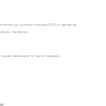
етанов мус (млечна сметана 30%) и парченца
ренски макарона.
е окаже любимата ти торта-макарон.
ад