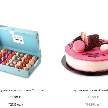
 френски макарони “Suave”
Торта-макарон Annab
65.00
€
48.50
€
( 127.13 лв. )
( 94.86 лв. )