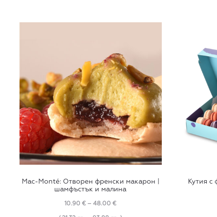
This
Mac-Monté: Отворен френски макарон |
Кутия с
product
шамфъстък и малина
has
Price
10.90
€
–
48.00
€
multiple