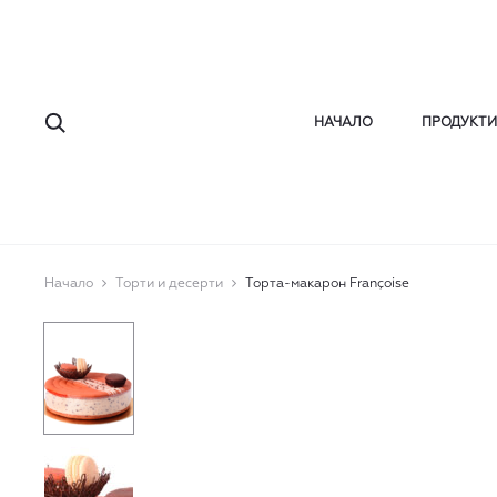
Търсене
НАЧАЛО
ПРОДУКТИ
Начало
Торти и десерти
Торта-макарон Françoise