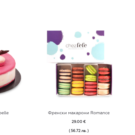
elle
Френски макарони Romance
29.00
€
( 56.72 лв. )