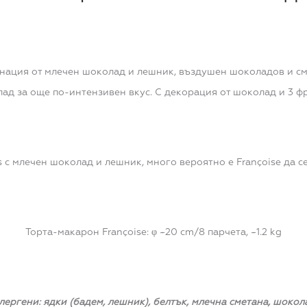
инация от млечен шоколад и лешник, въздушен шоколадов и см
ад за още по-интензивен вкус. С декорация от шоколад и 3 ф
s с млечен шоколад и лешник, много вероятно е Françoisе да с
Торта-макарон Françoise: φ ~20 cm/8 парчета, ~1.2 kg
лергени: ядки (бадем, лешник), белтък, млечна сметана, шокол