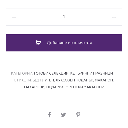
количество
за
Френски
макарони
Добавяне в количката
кутия
„21
Nuances“
КАТЕГОРИИ:
ГОТОВИ СЕЛЕКЦИИ
,
КЕТЪРИНГ И ПРАЗНИЦИ
ЕТИКЕТИ:
БЕЗ ГЛУТЕН
,
ЛУКСОЗЕН ПОДАРЪК
,
МАКАРОН
,
МАКАРОНИ
,
ПОДАРЪК
,
ФРЕНСКИ МАКАРОНИ
СПОДЕЛИ