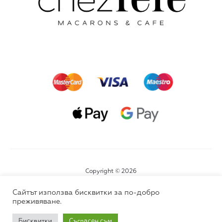
Copyright © 2026
Сайтът използва бисквитки за по-добро
преживяване.
Д
К
П
о
о
а
с
н
р
Бисквитки
Съгласен съм