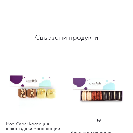
Свързани продукти
This
Още
Mac-Carré: Колекция
product
шоколадови монопорции