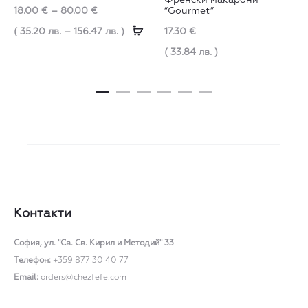
Френски макарони
has
Price
18.00
€
–
80.00
€
“Gourmet”
multiple
Опции
range:
( 35.20 лв. – 156.47 лв. )
17.30
€
variants.
18.00 €
( 33.84 лв. )
The
through
options
80.00 €
may
be
chosen
on
the
Контакти
product
page
София,
ул. "Св. Св. Кирил и Методий" 33
Телефон:
+359 877 30 40 77
Email:
orders@chezfefe.com