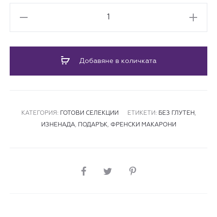
количество
за
Кутия
с
Добавяне в количката
френски
макарони
"Suave"
КАТЕГОРИЯ:
ГОТОВИ СЕЛЕКЦИИ
ЕТИКЕТИ:
БЕЗ ГЛУТЕН
,
ИЗНЕНАДА
,
ПОДАРЪК
,
ФРЕНСКИ МАКАРОНИ
СПОДЕЛИ