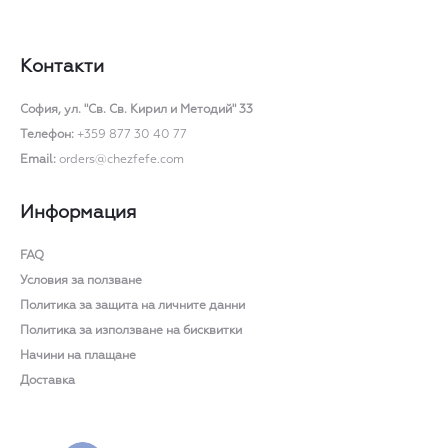
on
the
Контакти
product
page
София,
ул. "Св. Св. Кирил и Методий" 33
Телефон:
+359 877 30 40 77
Email:
orders@chezfefe.com
Информация
FAQ
Условия за ползване
Политика за защита на личните данни
Политика за използване на бисквитки
Начини на плащане
Доставка