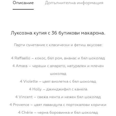
Описание
Допълнителна информация
Луксозна кутия с 36 бутикови макарона.
Парти съчетание с класически и фетиш вкусове:
4 Raffaello – кокос, бял ром, ананас и бял шоколад
4 Amara – череши с амарето, натурален и млечен
шоколад
4 Violette – цвят виолетка с бял шоколад
4 Holly – джинджифил с канела
4 Vincent – свежа мента и нежен бял шоколад
4 Provence – цвят лавандула с портокалови корички
4 Chérie – черна боровинка и бял шоколад