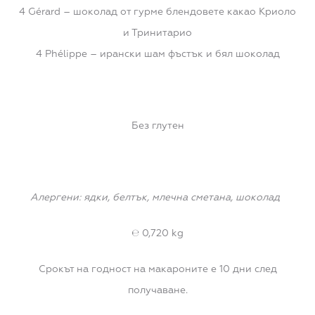
4 Gérard – шоколад от гурме блендовете какао Криоло
и Тринитарио
4 Phélippe – ирански шам фъстък и бял шоколад
Без глутен
Алергени: ядки, белтък, млечна сметана, шоколад
℮ 0,720 k
g
Срокът на годност на макароните е 10 дни след
получаване.