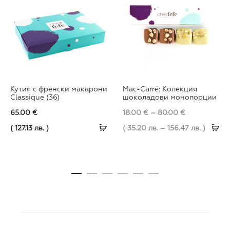
This
Кутия с френски макарони
Mac-Carré: Колекция
product
Classique (36)
шоколадови монопорции
has
Price
65.00
€
18.00
€
–
80.00
€
Прочети
multiple
Оп
range:
( 127.13 лв. )
( 35.20 лв. – 156.47 лв. )
още
variants.
18.00 €
The
through
options
80.00 €
may
be
chosen