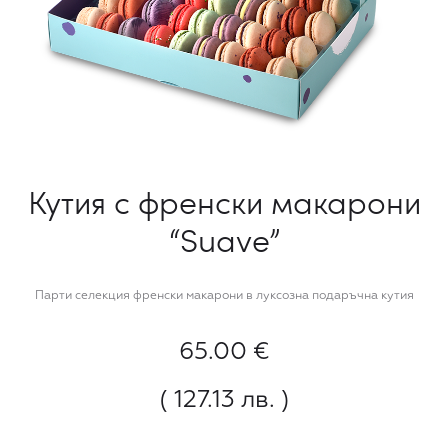
Кутия с френски макарони
“Suave”
Парти селекция френски макарони в луксозна подаръчна кутия
65.00
€
( 127.13 лв. )