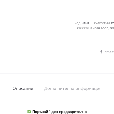
Mac-
Monté:
Отворен
френски
КОД:
НЯМА
КАТЕГОРИИ:
Г
ЕТИКЕТИ:
FINGER FOOD
,
БЕ
макарон
|
шамфъстък
и
СПОДЕЛИ
FACE
малина
Описание
Допълнителна информация
Поръчай 1 ден предварително