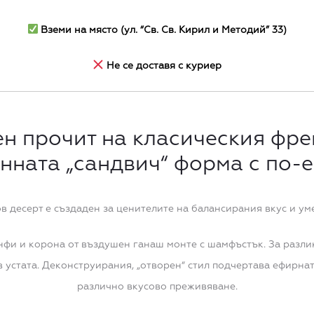
Вземи на място (ул. “Св. Св. Кирил и Методий” 33)
Не се доставя с куриер
н прочит на класическия фре
нната „сандвич“ форма с по-е
в десерт е създаден за ценителите на балансирания вкус и ум
фи и корона от въздушен ганаш монте с шамфъстък. За разлика
 устата. Деконструирания, „отворен“ стил подчертава ефирна
различно вкусово преживяване.