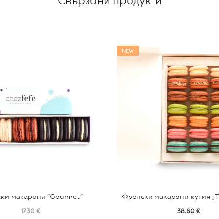
NEW
ки макарони “Gourmet”
Френски макарони кутия „Tri
17.30
€
38.60
€