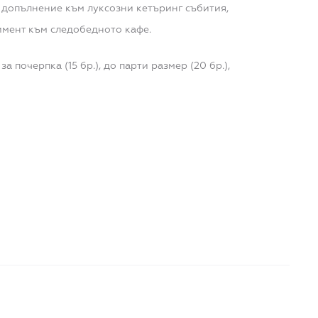
о допълнение към луксозни кетъринг събития,
имент към следобедното кафе.
 почерпка (15 бр.), до парти размер (20 бр.),