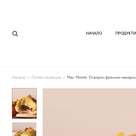
Търсене
НАЧАЛО
ПРОДУКТИ
Начало
Готови селекции
Mac-Monté: Отворен френски макарон