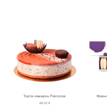
Торта-макарон Françoise
Френс
48.50
€