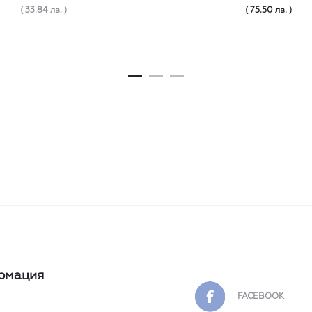
( 33.84 лв. )
( 75.50 лв. )
рмация
FACEBOOK