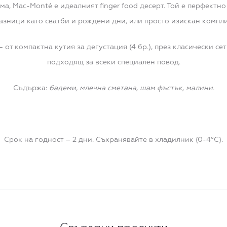
ма, Mac-Monté е идеалният finger food десерт. Той е перфектн
азници като сватби и рождени дни, или просто изискан компл
т компактна кутия за дегустация (4 бр.), през класически сет за
подходящ за всеки специален повод.
Съдържа:
бадеми,
млечна сметана, шам фъстък, малини.
Срок на годност – 2 дни. Съхранявайте в хладилник (0-4°C).
Свързани продукти