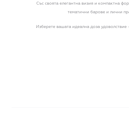
Със своята елегантна визия и компактна фор
тематични барове и лични пр
Изберете вашата идеална доза удоволствие – о